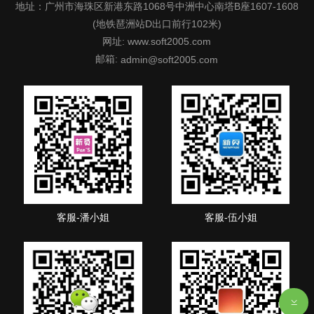
地址：广州市海珠区新港东路1068号中洲中心南塔B座1607-1608
(地铁琶洲站D出口前行102米)
网址: www.soft2005.com
邮箱:
admin@soft2005.com
客服-潘小姐
客服-伍小姐