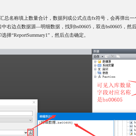
汇总名称填上数量合计，数据列或公式点击
fx
符号，会再弹出一
口中右边点数据源—明细数据，找到
bs00605
，双击
bs00605
，然
选择“
ReportSummary1
”，然后点击确定。