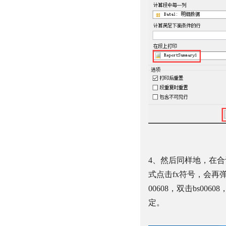
4
、然后同样地，在合
式点击
fx
符号，会再
00608
，双击
bs00608
定。